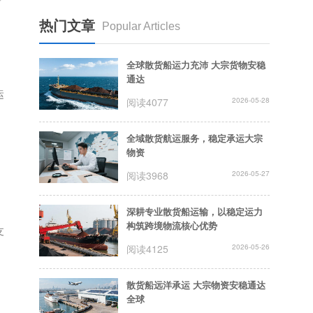
，
热门文章
Popular Articles
、
全球散货船运力充沛 大宗货物安稳
通达
运
阅读4077
2026-05-28
全域散货航运服务，稳定承运大宗
物资
阅读3968
2026-05-27
深耕专业散货船运输，以稳定运力
构筑跨境物流核心优势
支
阅读4125
2026-05-26
散货船远洋承运 大宗物资安稳通达
全球
，