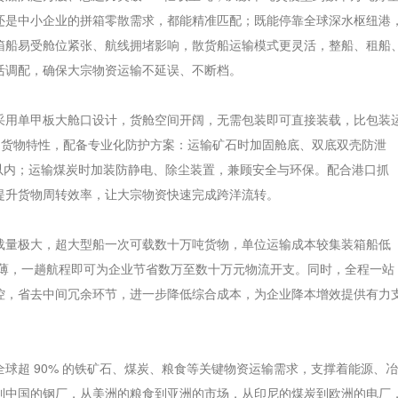
还是中小企业的拼箱零散需求，都能精准匹配；既能停靠全球深水枢纽港
箱船易受舱位紧张、航线拥堵影响，散货船运输模式更灵活，整船、租船
活调配，确保大宗物资运输不延误、不断档。
采用单甲板大舱口设计，货舱空间开阔，无需包装即可直接装载，比包装
不同货物特性，配备专业化防护方案：运输矿石时加固舱底、双底双壳防泄
 以内；运输煤炭时加装防静电、除尘装置，兼顾安全与环保。配合港口抓
提升货物周转效率，让大宗物资快速完成跨洋流转。
载量极大，超大型船一次可载数十万吨货物，单位运输成本较集装箱船低
摊薄，一趟航程即可为企业节省数万至数十万元物流开支。同时，全程一站
控，省去中间冗余环节，进一步降低综合成本，为企业降本增效提供有力
球超 90% 的铁矿石、煤炭、粮食等关键物资运输需求，支撑着能源、冶
到中国的钢厂，从美洲的粮食到亚洲的市场，从印尼的煤炭到欧洲的电厂