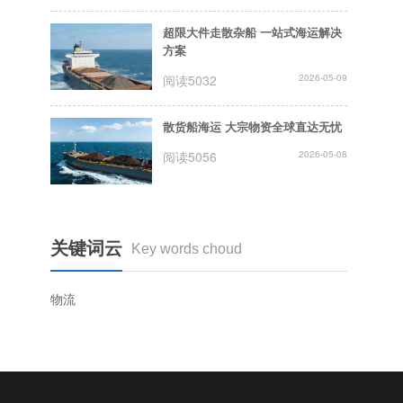
超限大件走散杂船 一站式海运解决
方案
阅读5032
2026-05-09
散货船海运 大宗物资全球直达无忧
阅读5056
2026-05-08
关键词云
Key words choud
物流