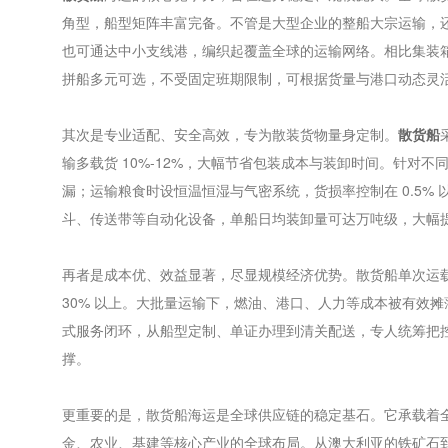
角型，船型矩阵丰富完备。不管是大型企业的整船大宗运输，
也可通达中小支线港，编织起覆盖全球的运输网络。相比集装
拼船多元可选，不受固定班期限制，可根据货量与港口动态灵
其次是专业适配、安全高效，专为散装货物量身定制。
散货船
输多载货 10%-12%，大幅节省包装成本与装卸时间。针对
漏；运输粮食时设恒温恒湿与气密系统，货损率控制在 0.5%
斗、传送带等自动化设备，单船日均装卸量可达万吨级，大幅
再者是成本优、效益显著，尽显规模经济优势。散货船单次运
30% 以上。大批量运输下，燃油、港口、人力等成本被有效
式服务闭环，从船型定制、单证办理到清关配送，专人统筹把
撑。
更重要的是，散货船海运是全球供应链的稳定基石。它承载着全
金、农业、基建等核心产业的全球布局。从澳大利亚的铁矿石