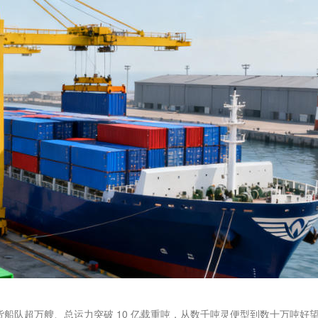
船队超万艘、总运力突破 10 亿载重吨，从数千吨灵便型到数十万吨好