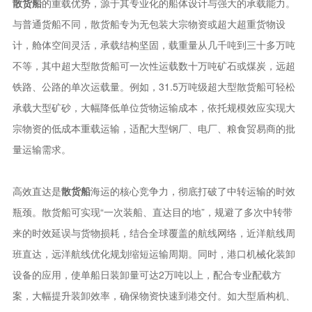
散货船
的重载优势，源于其专业化的船体设计与强大的承载能力。
与普通货船不同，散货船专为无包装大宗物资或超大超重货物设
计，舱体空间灵活，承载结构坚固，载重量从几千吨到三十多万吨
不等，其中超大型散货船可一次性运载数十万吨矿石或煤炭，远超
铁路、公路的单次运载量。例如，31.5万吨级超大型散货船可轻松
承载大型矿砂，大幅降低单位货物运输成本，依托规模效应实现大
宗物资的低成本重载运输，适配大型钢厂、电厂、粮食贸易商的批
量运输需求。
高效直达是
散货船
海运的核心竞争力，彻底打破了中转运输的时效
瓶颈。散货船可实现“一次装船、直达目的地”，规避了多次中转带
来的时效延误与货物损耗，结合全球覆盖的航线网络，近洋航线周
班直达，远洋航线优化规划缩短运输周期。同时，港口机械化装卸
设备的应用，使单船日装卸量可达2万吨以上，配合专业配载方
案，大幅提升装卸效率，确保物资快速到港交付。如大型盾构机、