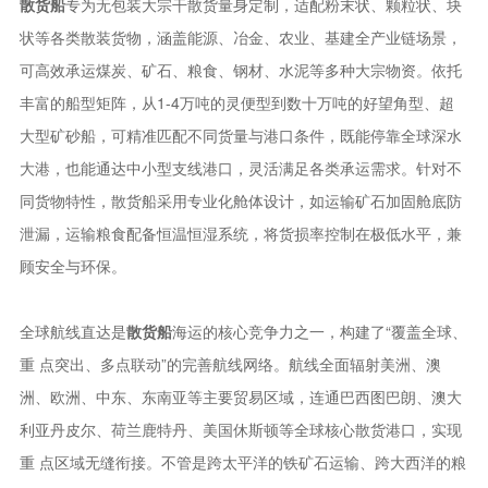
散货船
专为无包装大宗干散货量身定制，适配粉末状、颗粒状、块
状等各类散装货物，涵盖能源、冶金、农业、基建全产业链场景，
可高效承运煤炭、矿石、粮食、钢材、水泥等多种大宗物资。依托
丰富的船型矩阵，从1-4万吨的灵便型到数十万吨的好望角型、超
大型矿砂船，可精准匹配不同货量与港口条件，既能停靠全球深水
大港，也能通达中小型支线港口，灵活满足各类承运需求。针对不
同货物特性，散货船采用专业化舱体设计，如运输矿石加固舱底防
泄漏，运输粮食配备恒温恒湿系统，将货损率控制在极低水平，兼
顾安全与环保。
全球航线直达是
散货船
海运的核心竞争力之一，构建了“覆盖全球、
重 点突出、多点联动”的完善航线网络。航线全面辐射美洲、澳
洲、欧洲、中东、东南亚等主要贸易区域，连通巴西图巴朗、澳大
利亚丹皮尔、荷兰鹿特丹、美国休斯顿等全球核心散货港口，实现
重 点区域无缝衔接。不管是跨太平洋的铁矿石运输、跨大西洋的粮