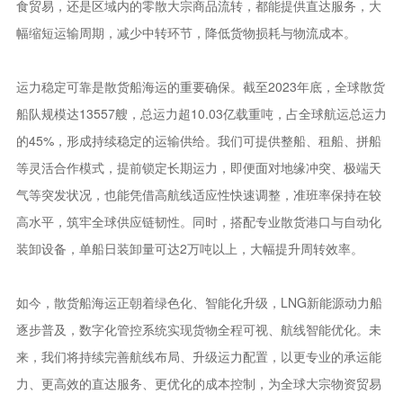
食贸易，还是区域内的零散大宗商品流转，都能提供直达服务，大
幅缩短运输周期，减少中转环节，降低货物损耗与物流成本。
运力稳定可靠是散货船海运的重要确保。截至2023年底，全球散货
船队规模达13557艘，总运力超10.03亿载重吨，占全球航运总运力
的45%，形成持续稳定的运输供给。我们可提供整船、租船、拼船
等灵活合作模式，提前锁定长期运力，即便面对地缘冲突、极端天
气等突发状况，也能凭借高航线适应性快速调整，准班率保持在较
高水平，筑牢全球供应链韧性。同时，搭配专业散货港口与自动化
装卸设备，单船日装卸量可达2万吨以上，大幅提升周转效率。
如今，散货船海运正朝着绿色化、智能化升级，LNG新能源动力船
逐步普及，数字化管控系统实现货物全程可视、航线智能优化。未
来，我们将持续完善航线布局、升级运力配置，以更专业的承运能
力、更高效的直达服务、更优化的成本控制，为全球大宗物资贸易