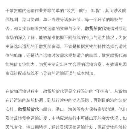
干散货船的运输作业并非简单的 “装货 - 航行 - 卸货”，其间涉及航
线规划、港口协调、单证办理等诸多环节，每一个环节的顺畅与
否，都直接影响着货物运输的效率与安全。
散货船货代
凭借对航运
市场的深入了解，能够精准把握不同航线的特点与运力情况，为货
主筛选出适配的干散货船资源。不管是根据货物的特性选择合适吨
位的船舶，还是结合运输时效需求规划适合的航线，散货船货代都
能凭借专业能力，为货主制定出科学合理的运输方案，有效避免因
资源错配或航线不当导致的运输延误与成本增加。​
在货物运输过程中，散货船货代更是全程跟进的 “守护者”。从货物
在起运港的装船协调，到航行途中的动态跟踪，再到目的港的卸货
安排，
散货船货代
与船方、港口、海关等多方保持密切沟通。他们
及时反馈货物运输进度，主动应对航行中可能出现的突发状况，如
天气变化、港口拥堵等，通过灵活调整运输计划，保证货物能够按