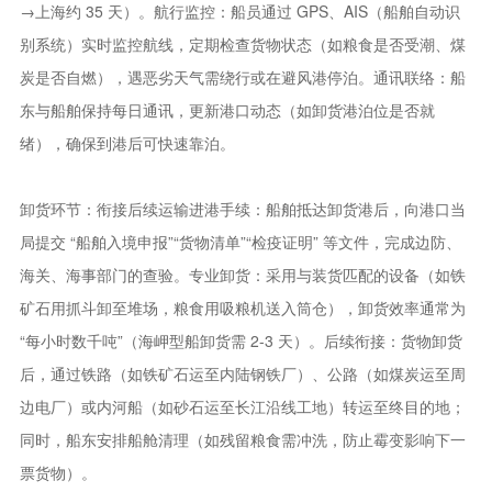
→上海约 35 天）。航行监控：船员通过 GPS、AIS（船舶自动识
别系统）实时监控航线，定期检查货物状态（如粮食是否受潮、煤
炭是否自燃），遇恶劣天气需绕行或在避风港停泊。通讯联络：船
东与船舶保持每日通讯，更新港口动态（如卸货港泊位是否就
绪），确保到港后可快速靠泊。
卸货环节：衔接后续运输进港手续：船舶抵达卸货港后，向港口当
局提交 “船舶入境申报”“货物清单”“检疫证明” 等文件，完成边防、
海关、海事部门的查验。专业卸货：采用与装货匹配的设备（如铁
矿石用抓斗卸至堆场，粮食用吸粮机送入筒仓），卸货效率通常为
“每小时数千吨”（海岬型船卸货需 2-3 天）。后续衔接：货物卸货
后，通过铁路（如铁矿石运至内陆钢铁厂）、公路（如煤炭运至周
边电厂）或内河船（如砂石运至长江沿线工地）转运至终目的地；
同时，船东安排船舱清理（如残留粮食需冲洗，防止霉变影响下一
票货物）。