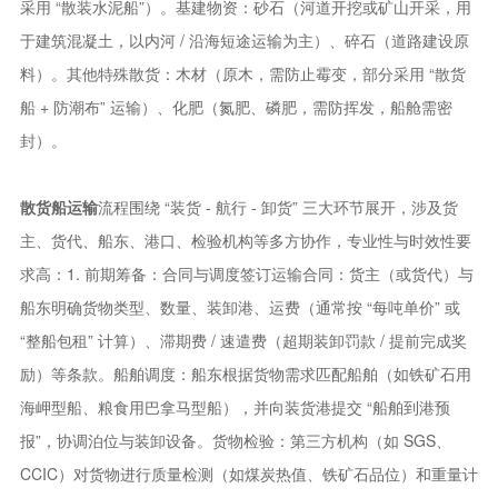
采用 “散装水泥船”）。基建物资：砂石（河道开挖或矿山开采，用
于建筑混凝土，以内河 / 沿海短途运输为主）、碎石（道路建设原
料）。其他特殊散货：木材（原木，需防止霉变，部分采用 “散货
船 + 防潮布” 运输）、化肥（氮肥、磷肥，需防挥发，船舱需密
封）。
散货船运输
流程围绕 “装货 - 航行 - 卸货” 三大环节展开，涉及货
主、货代、船东、港口、检验机构等多方协作，专业性与时效性要
求高：1. 前期筹备：合同与调度签订运输合同：货主（或货代）与
船东明确货物类型、数量、装卸港、运费（通常按 “每吨单价” 或
“整船包租” 计算）、滞期费 / 速遣费（超期装卸罚款 / 提前完成奖
励）等条款。船舶调度：船东根据货物需求匹配船舶（如铁矿石用
海岬型船、粮食用巴拿马型船），并向装货港提交 “船舶到港预
报”，协调泊位与装卸设备。货物检验：第三方机构（如 SGS、
CCIC）对货物进行质量检测（如煤炭热值、铁矿石品位）和重量计