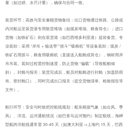
量（如过磅、水尺计重），确保与合同一致。
装货环节：高效与安全兼顾货物集结：出口货物通过铁路、公路或
内河船运至装货港专用散货堆场（如煤炭堆场、粮食筒仓）；进口
货物（如铁矿石）则在装货港（如巴西维多利亚港）提前备货。专
业装卸：采用 “岸吊 + 输送带”“抓斗”“吸粮机” 等设备装卸：煤炭 /
铁矿石用抓斗，粮食用吸粮机（直接送入船舱或筒仓），钢材用岸
吊吊装。装卸过程需控制速度，防止货物 “偏载”（导致船舶倾
斜）。封舱与报关：装货完成后，船员对船舱进行封舱（加盖防雨
布、密封舱口），同时完成出口报关（提交货物清单、检验报告等
文件）。
航行环节：安全与时效把控航线规划：船东根据气象（如台风、季
风）、洋流、运河通航情况（如巴拿马运河预约）制定航线，海岬
型船跨洋航线通常需 30-45 天（如澳大利亚→上海约 15 天，巴西