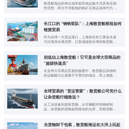
散货船海运的单位成本较其他运输方式具有压倒
性优势：跨太平洋航线的铁矿石海运成本约为 12
美元 / 吨，而同等距离的铁路联运成本达 65 美元
/ 吨。这种优势源于船舶大型化带来的规模效
应。
长江口的 “钢铁驼队”：上海散货船枢纽如何
链接贸易
作为全球一大货运港口，上海依托长江黄金水道
与沿海深水港优势，已形成辐射全球的散货船运
输网络。2023 年上海港散货吞吐量达 5.6 亿
吨，连续 12 年位居全球前列，其独特的区位优
势与功能特点正成为支撑全球大宗商品贸易的重
别低估上海散货船！它可是全球大宗商品的
要基石。
“超级快递员”
在全球大宗商品贸易的版图中，散货船以其独特
的运输能力占据着不可替代的地位，而上海散货
船作为其中的重要力量，更是凭借上海港的区位
优势与产业基础，成为连接国内外市场的关键纽
带。
全球贸易的 “货运管家”：散货船公司凭什么
让杂货船行稳致远？
从工业设备到袋装货物，从车辆配件到钢材制
品，杂货船的货舱如同移动的仓库，而散货船公
司则是这座仓库的 “总调度室”，确保每一批货物
都能按计划抵达目的地。​
当货物卸下包装，散货船海运在大洋上玩起