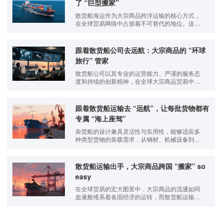
了 “巨型搬家”
散货船海运作为大宗商品跨洋运输的核心方式，
在全球贸易网络中占据着不可替代的地位。这种
依托大型散货船舶实现的运输模式，以其独特的
承载能力与成本优势，将矿石、谷物、煤炭等关
乎国计民生的基础物资送往各地，成为连接资源
跟着散货船公司去远航：大宗商品的 “环球
产地与消费市场的隐形纽带。​
旅行” 管家
散货船公司以其专业的运营能力、严谨的服务态
度和持续的创新精神，在全球大宗商品贸易中扮
演着不可或缺的角色，为推动全球经济的稳定发
展贡献着重要力量。
跟着散货船运输去 “远航”，让每批货物都有
专属 “海上座驾”
杂货船的设计兼具灵活性与实用性，能够适应多
种类型货物的装载需求，从钢材、机械设备到袋
装谷物、木材等，均可通过散货船运输实现批量
转运，这种广泛的适用性使其成为连接不同产业
与市场的重要纽带。​
散货船运输出手，大宗商品跨国 “搬家” so
easy
在全球贸易的宏大图景中，大宗商品的流通如同
血液般维系着各国经济的运转，而散货船运输以
其独特的功能与价值，深刻影响着全球产业链的
布局与发展。​