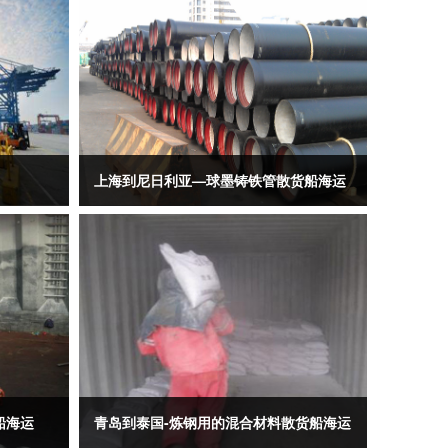
上海到尼日利亚—球墨铸铁管散货船海运
船海运
青岛到泰国-炼钢用的混合材料散货船海运