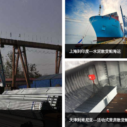
上海到印度—水泥散货船海运
天津到肯尼亚—活动式营房散货